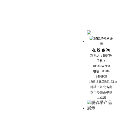
在 线 咨 询
联系人：魏经理
手机：
18631848958
电话：0318-
8468958
18631848958@163.c
地址：河北省衡
水市枣强县枣强
工业园